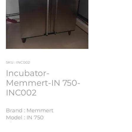
SKU : INC002
Incubator-
Memmert-IN 750-
INC002
Brand : Memmert
Model : IN 750
S/N : D813.0075
Lot Number : INC002