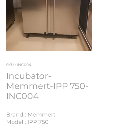
SKU : INC004
Incubator-
Memmert-IPP 750-
INC004
Brand : Memmert
Model : IPP 750
S/N : V813.0026
Lot Number : INC004