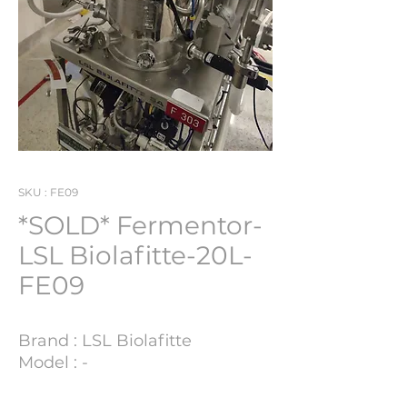
SKU : FE09
*SOLD* Fermentor-
LSL Biolafitte-20L-
FE09
Brand : LSL Biolafitte
Model : -
YOM : 1994
S/N : 12758 100 A