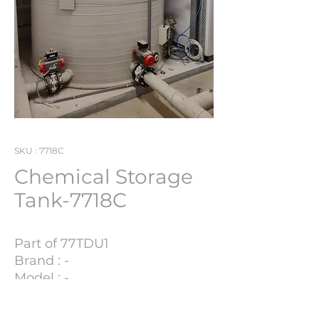
SKU : 7718C
Chemical Storage
Tank-7718C
Part of 77TDU1
Brand : -
Model : -
YOM : -
S/N : -